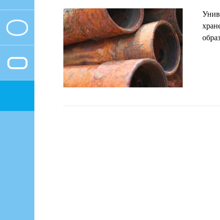
Унив
хран
обра