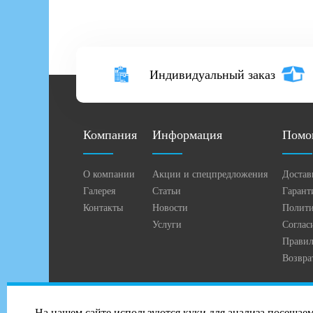
Индивидуальный заказ
Компания
Информация
Помо
О компании
Акции и спецпредложения
Достав
Галерея
Статьи
Гарант
Контакты
Новости
Полити
Услуги
Соглас
Правил
Возвра
2026 © Профиль-Сталь в Иваново
На нашем сайте используются куки для анализа посещае