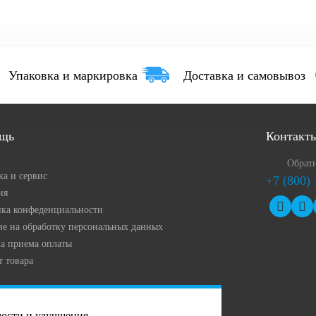
Упаковка и маркировка
Доставка и самовывоз
щь
Контакт
Обратн
ка и сервис
+7 (800)
ия
ка конфеденциальности
ие на обработку персональных данных
а приема оплаты
т товара
мости и улучшения