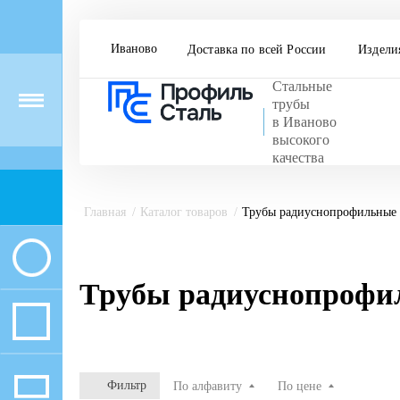
Иваново
Доставка по всей России
Издели
Стальные
Menu
трубы
в Иваново
высокого
качества
Главная
Каталог товаров
Трубы радиуснопрофильные
Трубы радиуснопрофи
Фильтр
По алфавиту
По цене